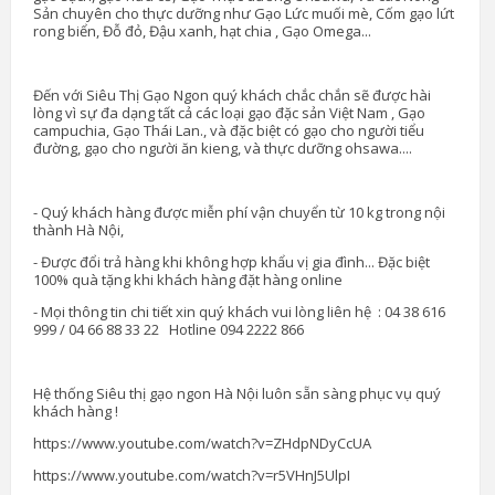
Sản chuyên cho thực dưỡng như Gạo Lức muối mè, Cốm gạo lứt
rong biển, Đỗ đỏ, Đậu xanh, hạt chia , Gạo Omega...
Đến với Siêu Thị Gạo Ngon quý khách chắc chắn sẽ được hài
lòng vì sự đa dạng tất cả các loại gạo đặc sản Việt Nam , Gạo
campuchia, Gạo Thái Lan., và đặc biệt có gạo cho người tiểu
đường, gạo cho người ăn kieng, và thực dưỡng ohsawa....
- Quý khách hàng được miễn phí vận chuyển từ 10 kg trong nội
thành Hà Nội,
- Được đổi trả hàng khi không hợp khẩu vị gia đình... Đặc biệt
100% quà tặng khi khách hàng đặt hàng online
- Mọi thông tin chi tiết xin quý khách vui lòng liên hệ : 04 38 616
999 / 04 66 88 33 22 Hotline 094 2222 866
Hệ thống Siêu thị gạo ngon Hà Nội luôn sẵn sàng phục vụ quý
khách hàng !
https://www.youtube.com/watch?v=ZHdpNDyCcUA
https://www.youtube.com/watch?v=r5VHnJ5UlpI